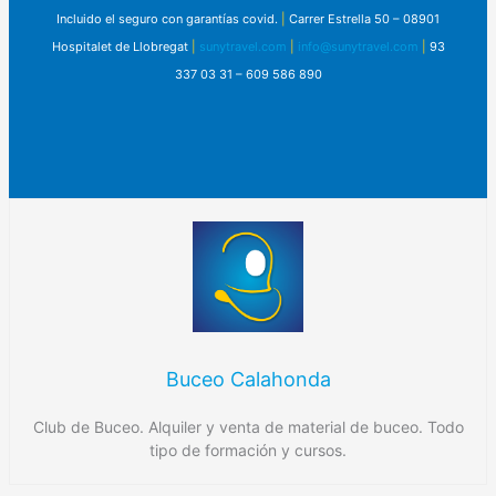
Incluido el seguro con garantías covid.
|
Carrer Estrella 50 – 08901
Hospitalet de Llobregat
|
sunytravel.com
|
info@sunytravel.com
|
93
337 03 31 – 609 586 890
Buceo Calahonda
Club de Buceo. Alquiler y venta de material de buceo. Todo
tipo de formación y cursos.