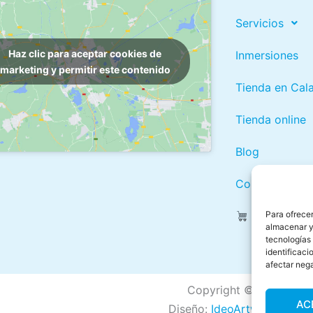
Servicios
Haz clic para aceptar cookies de
Inmersiones
marketing y permitir este contenido
Tienda en Cal
Tienda online
Blog
Contacto
Para ofrecer
almacenar y/
tecnologías
identificaci
afectar nega
Copyright © 2026 Buc
AC
Diseño:
IdeoArtwork
para 