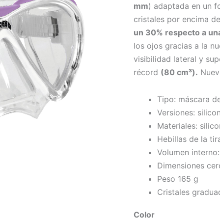
mm
) adaptada en un f
cristales por encima d
un 30% respecto a una
los ojos gracias a la n
visibilidad lateral y s
récord
(80 cm³).
Nueva
Tipo: máscara de
Versiones: silico
Materiales: silic
Hebillas de la ti
Volumen interno
Dimensiones cer
Peso 165 g
Cristales gradua
Color