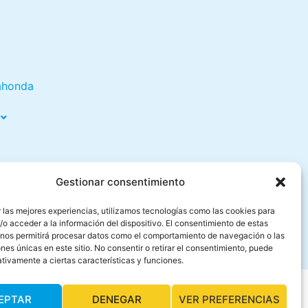
ahonda
Gestionar consentimiento
 las mejores experiencias, utilizamos tecnologías como las cookies para
o acceder a la información del dispositivo. El consentimiento de estas
 nos permitirá procesar datos como el comportamiento de navegación o las
ones únicas en este sitio. No consentir o retirar el consentimiento, puede
tivamente a ciertas características y funciones.
eo Calahonda
EPTAR
DENEGAR
VER PREFERENCIAS
Buceo Calahonda