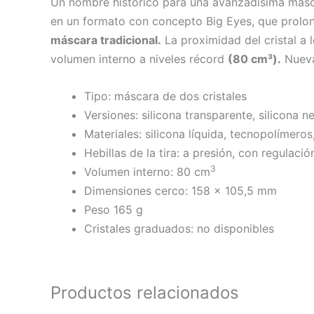
Un nombre histórico para una avanzadísima másca
en un formato con concepto Big Eyes, que prolon
máscara tradicional.
La proximidad del cristal a l
volumen interno a niveles récord
(80 cm³).
Nueva 
Tipo: máscara de dos cristales
Versiones: silicona transparente, silicona n
Materiales: silicona líquida, tecnopolímero
Hebillas de la tira: a presión, con regulaci
3
Volumen interno: 80 cm
Dimensiones cerco: 158 x 105,5 mm
Peso 165 g
Cristales graduados: no disponibles
Productos relacionados