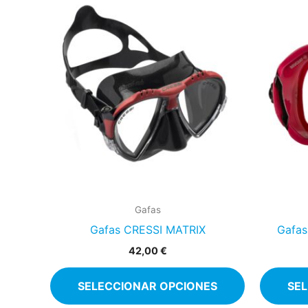
Este
producto
tiene
múltiples
variantes.
Las
opciones
se
pueden
elegir
en
Gafas
la
Gafas CRESSI MATRIX
Gafa
página
de
42,00
€
producto
SELECCIONAR OPCIONES
SE