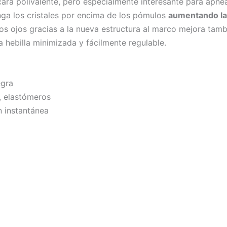
ra polivalente, pero especialmente interesante para apne
ga los cristales por encima de los pómulos
aumentando la 
os ojos gracias a la nueva estructura al marco mejora tambié
hebilla minimizada y fácilmente regulable.
egra
s, elastómeros
ón instantánea