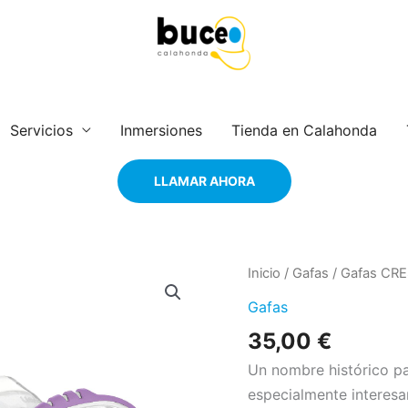
Servicios
Inmersiones
Tienda en Calahonda
LLAMAR AHORA
Gafas
Inicio
/
Gafas
/ Gafas CRE
CRESSI
Gafas
LINCE
35,00
€
2
Un nombre histórico pa
cantidad
especialmente interes