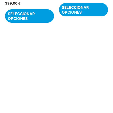
la
la
399,00
€
SELECCIONAR
página
pá
OPCIONES
SELECCIONAR
de
de
OPCIONES
producto
pr