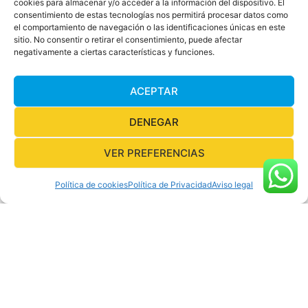
cookies para almacenar y/o acceder a la información del dispositivo. El
Menú
consentimiento de estas tecnologías nos permitirá procesar datos como
el comportamiento de navegación o las identificaciones únicas en este
sitio. No consentir o retirar el consentimiento, puede afectar
negativamente a ciertas características y funciones.
Aviso legal
ACEPTAR
Política de privacidad
DENEGAR
Política de cookies
VER PREFERENCIAS
Copyright © 2026 Buceo Calahonda
Política de cookies
Política de Privacidad
Aviso legal
Diseño:
IdeoArtwork
para Buceo Calahonda