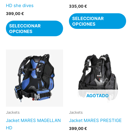
en
en
HD she dives
335,00
€
la
la
399,00
€
SELECCIONAR
página
pá
OPCIONES
SELECCIONAR
de
de
OPCIONES
producto
pr
Este
Es
producto
pr
tiene
ti
múltiples
mú
variantes.
var
Las
La
AGOTADO
opciones
op
se
se
pueden
pu
Jackets
Jackets
elegir
ele
Jacket MARES MAGELLAN
Jacket MARES PRESTIGE
en
en
HD
399,00
€