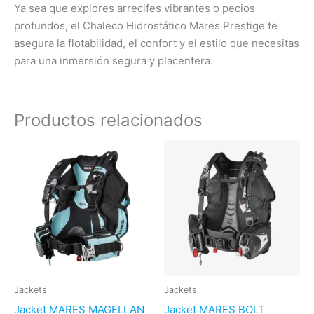
Ya sea que explores arrecifes vibrantes o pecios
profundos, el Chaleco Hidrostático Mares Prestige te
asegura la flotabilidad, el confort y el estilo que necesitas
para una inmersión segura y placentera.
Productos relacionados
Este
Es
producto
pr
tiene
ti
múltiples
mú
variantes.
var
Las
La
opciones
op
se
se
pueden
pu
Jackets
Jackets
elegir
ele
Jacket MARES MAGELLAN
Jacket MARES BOLT