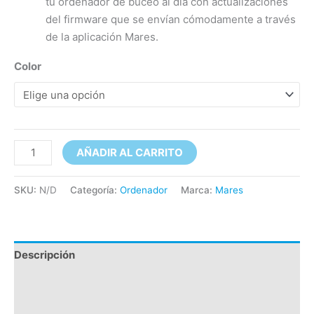
tu ordenador de buceo al día con actualizaciones
del firmware que se envían cómodamente a través
de la aplicación Mares.
Color
AÑADIR AL CARRITO
SKU:
N/D
Categoría:
Ordenador
Marca:
Mares
Descripción
Información adicional
Valoraciones (0)