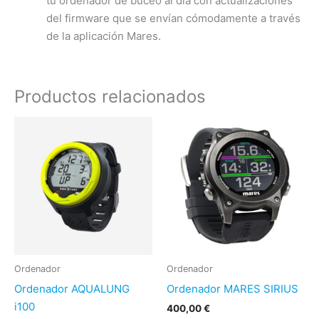
tu ordenador de buceo al día con actualizaciones
del firmware que se envían cómodamente a través
de la aplicación Mares.
Productos relacionados
Este
Es
producto
pr
tiene
ti
múltiples
mú
variantes.
var
Las
La
opciones
op
se
se
pueden
pu
Ordenador
Ordenador
elegir
ele
Ordenador AQUALUNG
Ordenador MARES SIRIUS
en
en
i100
400,00
€