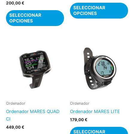
la
la
200,00
€
SELECCIONAR
página
pá
OPCIONES
SELECCIONAR
de
de
OPCIONES
producto
pr
Este
Es
producto
pr
tiene
ti
múltiples
mú
variantes.
var
Las
La
opciones
op
se
se
pueden
pu
Ordenador
Ordenador
elegir
ele
Ordenador MARES QUAD
Ordenador MARES LITE
en
en
CI
179,00
€
la
la
449,00
€
SELECCIONAR
página
pá