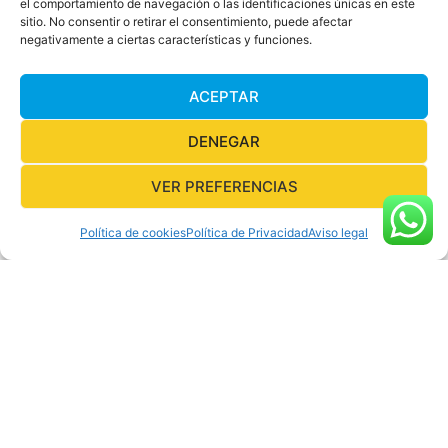
el comportamiento de navegación o las identificaciones únicas en este
sitio. No consentir o retirar el consentimiento, puede afectar
negativamente a ciertas características y funciones.
Aviso legal
ACEPTAR
Política de privacidad
DENEGAR
Política de cookies
VER PREFERENCIAS
Copyright © 2026 Buceo Calahonda
Política de cookies
Política de Privacidad
Aviso legal
Diseño:
IdeoArtwork
para Buceo Calahonda